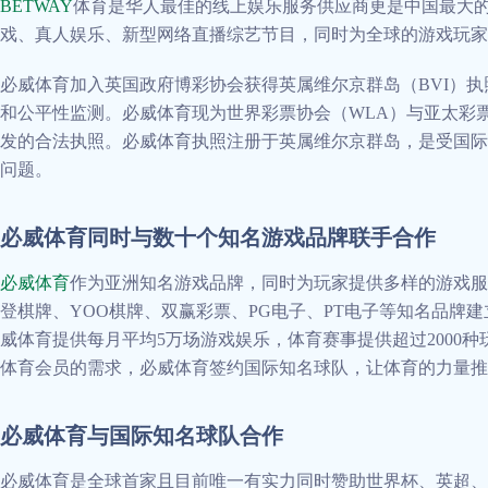
BETWAY
体育是华人最佳的线上娱乐服务供应商更是中国最大
戏、真人娱乐、新型网络直播综艺节目，同时为全球的游戏玩家
必威体育加入英国政府博彩协会获得英属维尔京群岛（BVI）执照认
和公平性监测。必威体育现为世界彩票协会（WLA）与亚太彩票
发的合法执照。必威体育执照注册于英属维尔京群岛，是受国际
问题。
必威体育同时与数十个知名游戏品牌联手合作
必威体育
作为亚洲知名游戏品牌，同时为玩家提供多样的游戏服
登棋牌、YOO棋牌、双赢彩票、PG电子、PT电子等知名品
威体育提供每月平均5万场游戏娱乐，体育赛事提供超过2000
体育会员的需求，必威体育签约国际知名球队，让体育的力量推
必威体育与国际知名球队合作
必威体育是全球首家且目前唯一有实力同时赞助世界杯、英超、