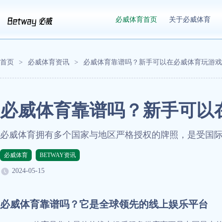
必威体育首页
关于必威体育
首页
>
必威体育资讯
>
必威体育靠谱吗？新手可以在必威体育玩游戏
必威体育靠谱吗？新手可以
必威体育拥有多个国家与地区严格授权的牌照，是受国
必威体育
BETWAY资讯
2024-05-15
必威体育靠谱吗？它是全球领先的线上娱乐平台