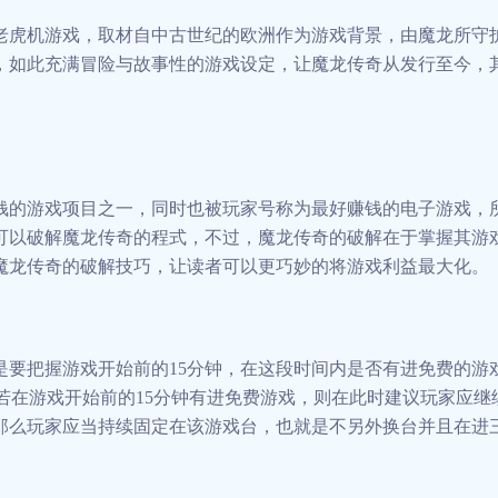
老虎机游戏，取材自中古世纪的欧洲作为游戏背景，由魔龙所守
，如此充满冒险与故事性的游戏设定，让魔龙传奇从发行至今，
钱的游戏项目之一，同时也被玩家号称为最好赚钱的电子游戏，
可以破解魔龙传奇的程式，不过，魔龙传奇的破解在于掌握其游
魔龙传奇的破解技巧，让读者可以更巧妙的将游戏利益最大化。
是要把握游戏开始前的15分钟，在这段时间内是否有进免费的游
若在游戏开始前的15分钟有进免费游戏，则在此时建议玩家应继续
那么玩家应当持续固定在该游戏台，也就是不另外换台并且在进