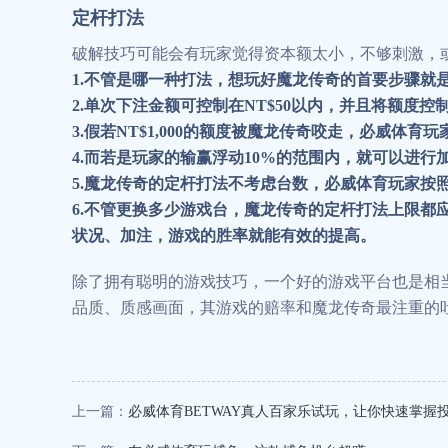
定杆打法
破解技巧可能会有玩家觉得资本额太小，不够刺激，
1.不管是哪一种打法，想玩好魔龙传奇的首要步骤就是
2.单次下注金额可控制在NT$50以内，并且将额度控制在
3.假若NT$1,000的额度被魔龙传奇咬走，必威体
4.而若是玩家的输赢浮动10%的范围内，就可以进行加
5.魔龙传奇的定杆打法不考虑台数，必威体育玩家按
6.不管更换多少游戏台，魔龙传奇的定杆打法上限都应
状况、加注，游戏的胜率就能有效的提高。
除了拥有聪明的游戏技巧，一个好的游戏平台也是相
品质、质感画面，其游戏的赔率和魔龙传奇最注重的
上一篇：
必威体育BETWAY真人百家乐试玩，让你快速掌握