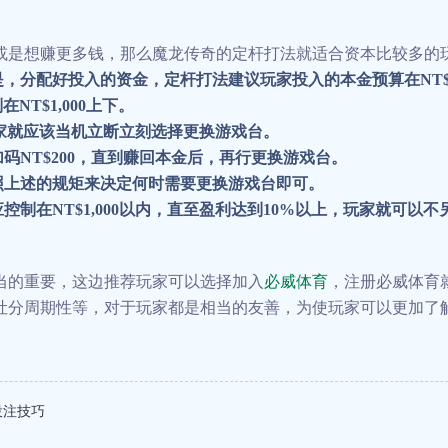
或是想赚更多钱，那么魔龙传奇的定杆打法就适合资本比较多的
，分配好投入的资金，定杆打法建议玩家投入的本金预算在NT$6,
NT$1,000上下。
育玩家就应该当机立断立刻选择更换游戏台。
码NT$200，直到赚回本金后，再行更换游戏台。
照上述的规矩来决定何时需要更换游戏台即可。
控制在NT$1,000以内，直至盈利达到10%以上，玩家就可
当的重要，这边推荐玩家可以选择加入
必威体育
，注册必威体育
吐分周期性等，对于玩家都是相当的友善，为使玩家可以更加了
投注技巧