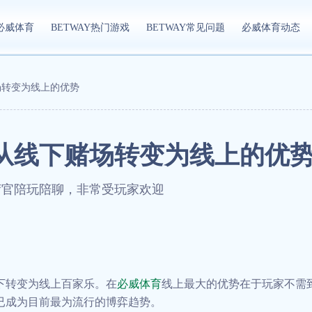
必威体育
BETWAY热门游戏
BETWAY常见问题
必威体育动态
场转变为线上的优势
从线下赌场转变为线上的优
荷官陪玩陪聊，非常受玩家欢迎
下转变为线上百家乐。在
必威体育
线上最大的优势在于玩家不需
已成为目前最为流行的博弈趋势。