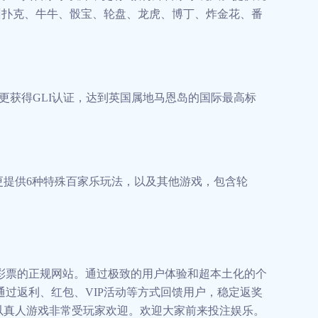
德州扑克、牛牛、骰宝、轮盘、龙虎、博丁、炸金花、番
统更获得GLI认证，达到英国属地马恩岛的国际最高标
更提供6种特殊百家乐玩法，以及其他游戏，包含轮
彩票的正规网站。通过极致的用户体验和超本土化的个
过返利、红包、VIP活动等方式回馈用户，稳定返奖
以真人游戏非常受玩家欢迎。欢迎大家前来投注娱乐。