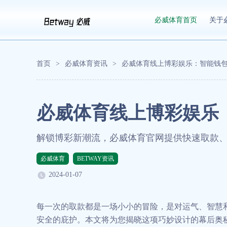
必威体育首页
关于
首页
>
必威体育资讯
>
必威体育线上博彩娱乐：智能钱
必威体育线上博彩娱乐
解锁博彩新潮流，必威体育官网提供快速取款
必威体育
BETWAY资讯
2024-01-07
每一次的取款都是一场小小的冒险，是对运气、智慧
安全的庇护。本文将为您揭晓这项巧妙设计的幕后奥