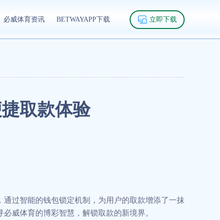
必威体育资讯
BETWAYAPP下载
立即下载
便捷取款体验
，通过智能的钱包锁定机制，为用户的取款增添了一抹
寻必威体育的博彩智慧，解锁取款的新境界。